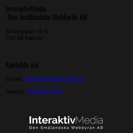
InteraktivMedia
-Den Småländska Webbyrån AB
Strömgatan 10 B
392 48 Kalmar
Kontakta oss
E-post:
info@interaktivmedia.se
Telefon:
0763-204 206